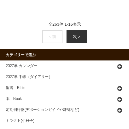
全
263
件
1
-
16
表示
< 前
次 >
カテゴリーで選ぶ
2027年 カレンダー
2027年 手帳（ダイアリー）
聖書 Bible
本 Book
定期刊行物(デボーションガイドや雑誌など)
トラクト(小冊子)