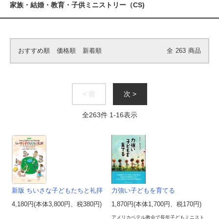
家族・結婚・教育・子供ミニストリー（CS)
おすすめ順
価格順
新着順
全
263
商品
< 前
次 >
全
263
件
1
-
16
表示
新版 ちいさな子どもたちと礼拝
力強い子どもを育てる
4,180円(本体3,800円、税380円)
1,870円(本体1,700円、税170円)
アメリカベテル教会で長年子どもミニスト