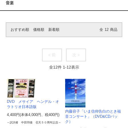
音楽
おすすめ順
価格順
新着順
全
12
商品
< 前
次 >
全
12
件
1
-
12
表示
DVD メサイア ヘンデル・オ
ラトリオ日本語版
内藤容子「いま信仰告白のとき福
4,400円(本体4,000円、税400円)
音コンサート」（DVD&CDパッ
ク）
～訳詞者 中田羽後 召天５０周年記念～