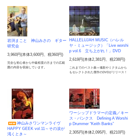
HALLELUJAH MUSIC（ハレル
岩渕まこと 神山みさの ギター
ヤ・ミュージック）「Live worshi
研究会
p vol.6 立ち上がれ！」DVD
3,960円(本体3,600円、税360円)
2,619円(本体2,381円、税238円)
完全な初心者から中級程度の方までの広範
囲の内容を収録しています。
これまでのベスト曲＋魂歌やミクタムから
もセレクトされた傑作のDVDがリリース！
ワーシップドラマーの定義／キー
ス・バンクス Defining A Worshi
神山みさワンマンライヴ
p Drummer “Keith Banks”
HAPPY GEEK vol.11～その涙が
2,305円(本体2,095円、税210円)
渇くとき～