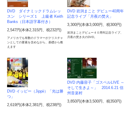
DVD ダイナミックドラムレッ
DVD 岩渕まこと デビュー40周年
スン シリーズ１ 上級者 Keith
記念ライブ「月夜の焚火」
Banks（日本語字幕付き）
3,300円(本体3,000円、税300円)
2,547円(本体2,315円、税232円)
岩渕まことデビュー４０周年記念ライブ、
月夜の焚き火のDVD。
アメリカでも有数のドラマーがクリスチャ
ンとしての要素を含めながら、基礎から教
えます
DVD 内藤容子「ゴスペルLIVE ～
そして生きよ～」 2014.6.21 信
DVD イッピー（Jippii）「光は勝
州音楽村
つ」
3,850円(本体3,500円、税350円)
2,619円(本体2,381円、税238円)