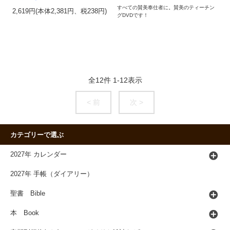
すべての賛美奉仕者に。賛美のティーチン
2,619円(本体2,381円、税238円)
グDVDです！
全
12
件
1
-
12
表示
< 前
次 >
カテゴリーで選ぶ
2027年 カレンダー
2027年 手帳（ダイアリー）
聖書 Bible
本 Book