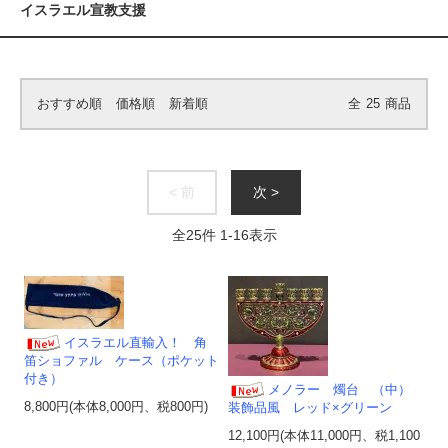
イスラエル宣教支援
おすすめ順
価格順
新着順
全
25
商品
< 前
次 >
全
25
件
1
-
16
表示
イスラエル直輸入！ 角
笛ショファル ケース（ポケット
付き）
メノラー 燭台 （中）
8,800円(本体8,000円、税800円)
装飾品風 レッド×グリーン
12,100円(本体11,000円、税1,100