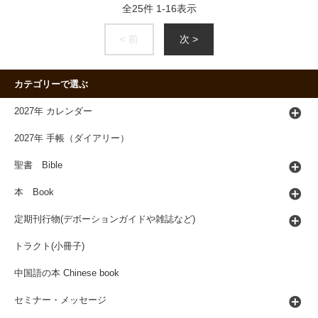
全
25
件
1
-
16
表示
< 前
次 >
カテゴリーで選ぶ
2027年 カレンダー
2027年 手帳（ダイアリー）
聖書 Bible
本 Book
定期刊行物(デボーションガイドや雑誌など)
トラクト(小冊子)
中国語の本 Chinese book
セミナー・メッセージ