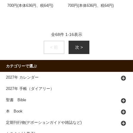
700円(本体636円、税64円)
700円(本体636円、税64円)
全
68
件
1
-
16
表示
< 前
次 >
カテゴリーで選ぶ
2027年 カレンダー
2027年 手帳（ダイアリー）
聖書 Bible
本 Book
定期刊行物(デボーションガイドや雑誌など)