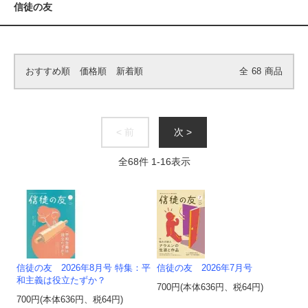
信徒の友
おすすめ順
価格順
新着順
全
68
商品
< 前
次 >
全
68
件
1
-
16
表示
信徒の友 2026年8月号 特集：平
信徒の友 2026年7月号
和主義は役立たずか？
700円(本体636円、税64円)
700円(本体636円、税64円)