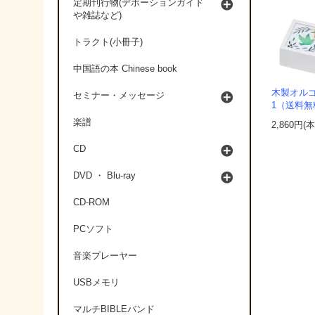
定期刊行物(デボーションガイド
や雑誌など)
トラクト(小冊子)
中国語の本 Chinese book
木製オルゴ
セミナー・メッセージ
1（送料無
楽譜
2,860円(
CD
DVD ・ Blu-ray
CD-ROM
PCソフト
音楽プレーヤー
USBメモリ
マルチBIBLEバンド