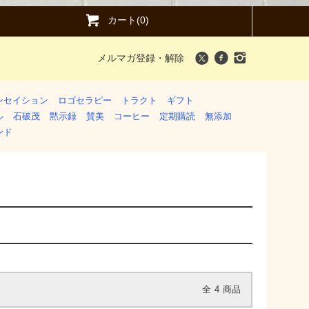
カート(0)
メルマガ登録・解除
ンセイション
ロゴセラピー
トラクト
ギフト
ル
石破茂
黙示録
賛美
コーヒー
定期購読
無添加
ンド
全
4
商品