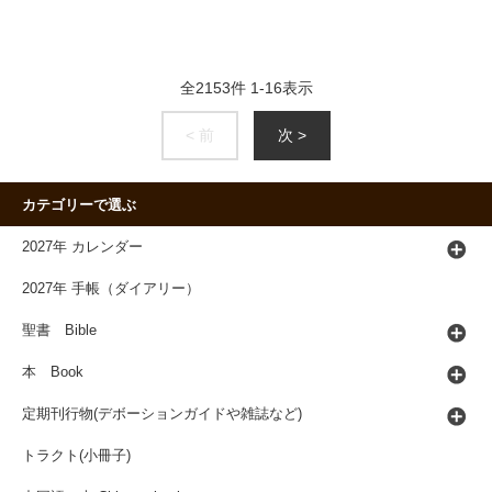
全
2153
件
1
-
16
表示
< 前
次 >
カテゴリーで選ぶ
2027年 カレンダー
2027年 手帳（ダイアリー）
聖書 Bible
本 Book
定期刊行物(デボーションガイドや雑誌など)
トラクト(小冊子)