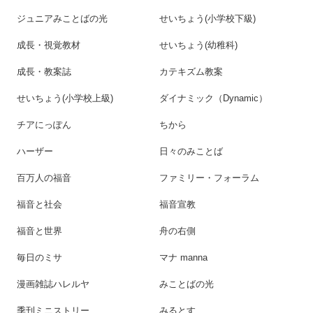
ジュニアみことばの光
せいちょう(小学校下級)
成長・視覚教材
せいちょう(幼稚科)
成長・教案誌
カテキズム教案
せいちょう(小学校上級)
ダイナミック（Dynamic）
チアにっぽん
ちから
ハーザー
日々のみことば
百万人の福音
ファミリー・フォーラム
福音と社会
福音宣教
福音と世界
舟の右側
毎日のミサ
マナ manna
漫画雑誌ハレルヤ
みことばの光
季刊ミニストリー
みるとす