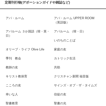
定期刊行物(デボーションガイドや雑誌など)
アパ・ルーム
アパ・ルーム UPPER ROOM
（英語版）
アパルーム ３か国語（韓・英・
アパルーム （韓・日）
日）
いのちのことば
オリーブ・ライフ Olive Life
家庭の友
季刊 教会
カトリック生活
教師の友
共助
キリスト教保育
クリスチャン新聞 福音版
こころの友
サインズ・オブ・ザ・タイムズ
幸いな人
信徒の友
聖書教育
聖書の光