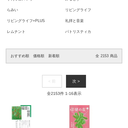
らみい
リビングライフ
リビングライフ+PLUS
礼拝と音楽
レムナント
パトリスティカ
おすすめ順
価格順
新着順
全
2153
商品
< 前
次 >
全
2153
件
1
-
16
表示