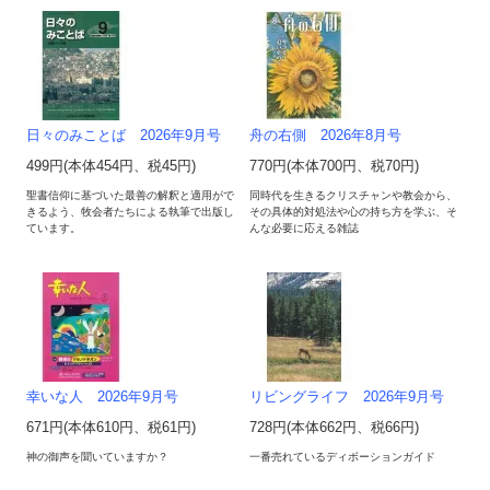
日々のみことば 2026年9月号
舟の右側 2026年8月号
499円(本体454円、税45円)
770円(本体700円、税70円)
聖書信仰に基づいた最善の解釈と適用がで
同時代を生きるクリスチャンや教会から、
きるよう、牧会者たちによる執筆で出版し
その具体的対処法や心の持ち方を学ぶ、そ
ています。
んな必要に応える雑誌
幸いな人 2026年9月号
リビングライフ 2026年9月号
671円(本体610円、税61円)
728円(本体662円、税66円)
神の御声を聞いていますか？
一番売れているディボーションガイド