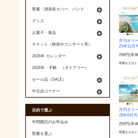
聖書・讃美歌カバー、バンド
グッズ
お菓子・食品
月刊オリーブラ
チケット（映画やコンサート等）
25年12月
200円(本
2026年 カレンダー
聖書を土台と
2026年 手帳 （ダイアリー）
セール品（SALE）
中古品コーナー
月刊オリーブラ
目的で選ぶ
25年8月号
年間購読のお申込み
200円(本
聖書を土台と
聖書を選ぶ