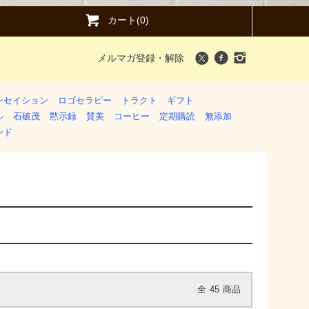
カート(0)
メルマガ登録・解除
ンセイション
ロゴセラピー
トラクト
ギフト
ル
石破茂
黙示録
賛美
コーヒー
定期購読
無添加
ンド
全
45
商品