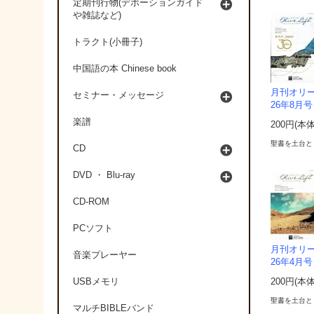
定期刊行物(デボーションガイド
や雑誌など)
トラクト(小冊子)
中国語の本 Chinese book
月刊オリーブラ
セミナー・メッセージ
26年8月号
楽譜
200円(本
聖書を土台と
CD
DVD ・ Blu-ray
CD-ROM
PCソフト
月刊オリーブラ
音楽プレーヤー
26年4月号
USBメモリ
200円(本
聖書を土台と
マルチBIBLEバンド