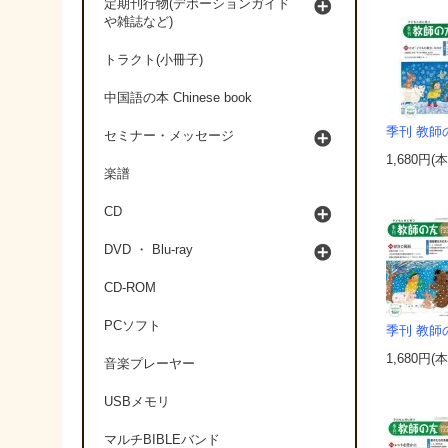
定期刊行物(デボーションガイド
や雑誌など)
トラクト(小冊子)
中国語の本 Chinese book
季刊 教師の
セミナー・メッセージ
1,680円(
楽譜
CD
DVD ・ Blu-ray
CD-ROM
PCソフト
季刊 教師の
1,680円(
音楽プレーヤー
USBメモリ
マルチBIBLEバンド