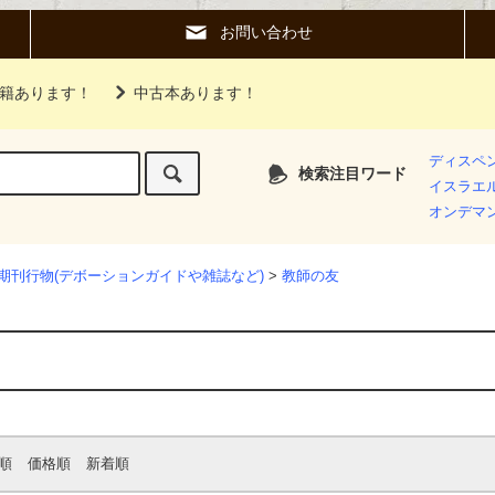
お問い合わせ
籍あります！
中古本あります！
ディスペ
検索注目ワード
イスラエ
オンデマ
期刊行物(デボーションガイドや雑誌など)
>
教師の友
順
価格順
新着順