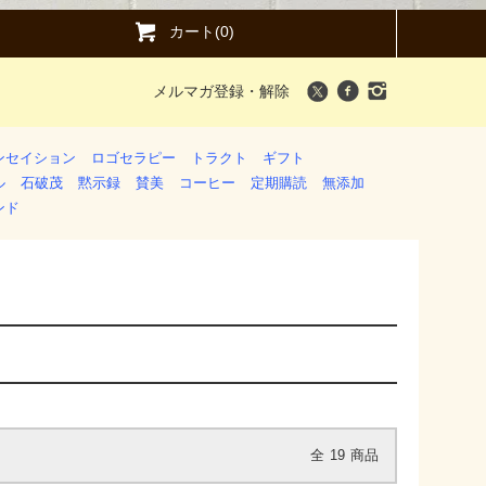
カート(0)
メルマガ登録・解除
ンセイション
ロゴセラピー
トラクト
ギフト
ル
石破茂
黙示録
賛美
コーヒー
定期購読
無添加
ンド
全
19
商品