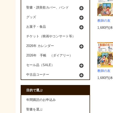
聖書・讃美歌カバー、バンド
グッズ
教師の友 2
お菓子・食品
1,680円(
チケット（映画やコンサート等）
2026年 カレンダー
2026年 手帳 （ダイアリー）
セール品（SALE）
教師の友 2
中古品コーナー
1,680円(
目的で選ぶ
年間購読のお申込み
聖書を選ぶ