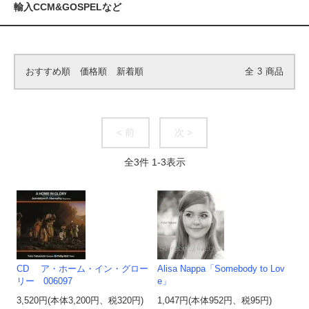
輸入CCM&GOSPELなど
おすすめ順
価格順
新着順
全
3
商品
< 前
次 >
全
3
件
1
-
3
表示
CD ア・ホーム・イン・グロー
Alisa Nappa「Somebody to Lov
リー 006097
e」
3,520円(本体3,200円、税320円)
1,047円(本体952円、税95円)