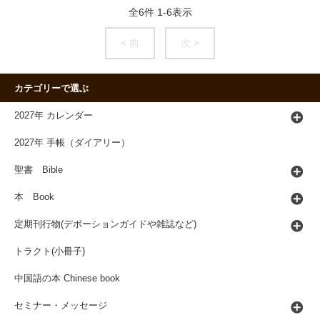
全
6
件
1
-
6
表示
< 前
次 >
カテゴリーで選ぶ
2027年 カレンダー
2027年 手帳（ダイアリー）
聖書 Bible
本 Book
定期刊行物(デボーションガイドや雑誌など)
トラクト(小冊子)
中国語の本 Chinese book
セミナー・メッセージ