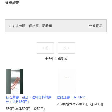
各種証書
おすすめ順
価格順
新着順
全
6
商品
< 前
次 >
全
6
件
1
-
6
表示
転会薦書 改訂（送料無料対象
結婚証書 J-TKN21
外：送料660円）
2,640円(本体2,400円、税240円)
550円(本体500円、税50円)