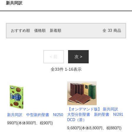
新共同訳
おすすめ順
価格順
新着順
全
33
商品
< 前
次 >
全
33
件
1
-
16
表示
【オンデマンド版】 新共同訳
大型分割聖書 新約聖書 NI291
新共同訳 中型新約聖書 NI250
DCD（茶）
990円(本体900円、税90円)
9,680円(本体8,800円、税880円)