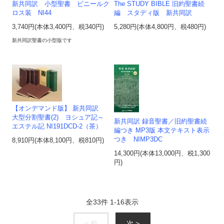
新共同訳 小型聖書 ビニールク
The STUDY BIBLE 旧約聖書続
ロス装 NI44
編 スタディ版 新共同訳
3,740円(本体3,400円、税340円)
5,280円(本体4,800円、税480円)
新共同訳聖書の小型版です
【オンデマンド版】 新共同訳
大型分割聖書(2) ヨシュア記～
新共同訳 録音聖書／旧約聖書続
エステル記 NI191DCD-2（茶）
編つき MP3版 本文テキスト表示
つき NIMP3DC
8,910円(本体8,100円、税810円)
14,300円(本体13,000円、税1,300
円)
全
33
件
1
-
16
表示
< 前
次 >