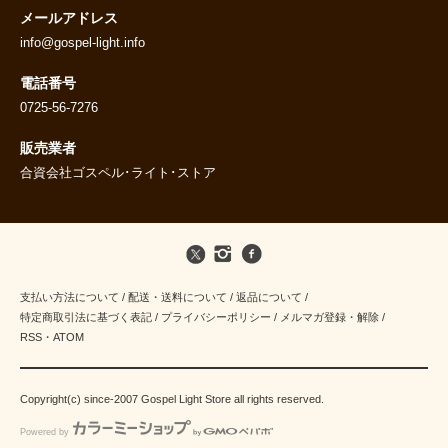
メールアドレス
info@gospel-light.info
電話番号
0725-56-7276
販売業者
合資会社ゴスペル･ライト･ストア
支払い方法について
/
配送・送料について
/
返品について
/
特定商取引法に基づく表記
/
プライバシーポリシー
/
メルマガ登録・解除
/
RSS
・
ATOM
Copyright(c) since-2007 Gospel Light Store all rights reserved.
Powered by