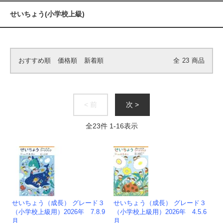
せいちょう(小学校上級)
おすすめ順
価格順
新着順
全
23
商品
< 前
次 >
全
23
件
1
-
16
表示
せいちょう（成長） グレード３
せいちょう（成長） グレード３
（小学校上級用）2026年 7.8.9
（小学校上級用）2026年 4.5.6
月
月