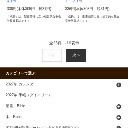
3月号
1・12月号
336円(本体305円、税31円)
336円(本体305円、税31円)
「成長」は、聖書信仰に立つ福音的な教会
「成長」は、聖書信仰に立つ福音的な教会
学校教案誌です！
学校教案誌です！
全
23
件
1
-
16
表示
< 前
次 >
カテゴリーで選ぶ
2027年 カレンダー
2027年 手帳（ダイアリー）
聖書 Bible
本 Book
定期刊行物(デボーションガイドや雑誌など)