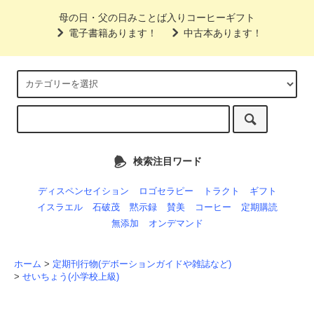
母の日・父の日みことば入りコーヒーギフト
電子書籍あります！
中古本あります！
検索注目ワード
ディスペンセイション
ロゴセラピー
トラクト
ギフト
イスラエル
石破茂
黙示録
賛美
コーヒー
定期購読
無添加
オンデマンド
ホーム
>
定期刊行物(デボーションガイドや雑誌など)
>
せいちょう(小学校上級)