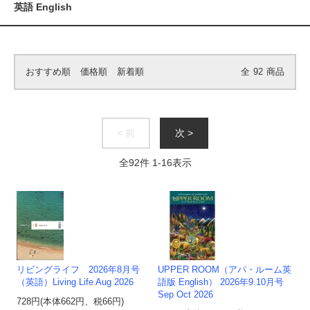
英語 English
おすすめ順
価格順
新着順
全
92
商品
< 前
次 >
全
92
件
1
-
16
表示
リビングライフ 2026年8月号
UPPER ROOM（アパ・ルーム英
（英語）Living Life Aug 2026
語版 English） 2026年9.10月号
Sep Oct 2026
728円(本体662円、税66円)