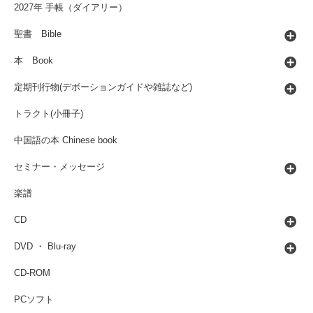
2027年 手帳（ダイアリー）
聖書 Bible
本 Book
定期刊行物(デボーションガイドや雑誌など)
トラクト(小冊子)
中国語の本 Chinese book
セミナー・メッセージ
楽譜
CD
DVD ・ Blu-ray
CD-ROM
PCソフト