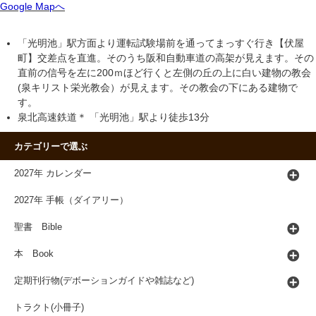
Google Mapへ
「光明池」駅方面より運転試験場前を通ってまっすぐ行き【伏屋
町】交差点を直進。そのうち阪和自動車道の高架が見えます。その
直前の信号を左に200ｍほど行くと左側の丘の上に白い建物の教会
(泉キリスト栄光教会）が見えます。その教会の下にある建物で
す。
泉北高速鉄道＊ 「光明池」駅より徒歩13分
カテゴリーで選ぶ
2027年 カレンダー
2027年 手帳（ダイアリー）
聖書 Bible
本 Book
定期刊行物(デボーションガイドや雑誌など)
トラクト(小冊子)