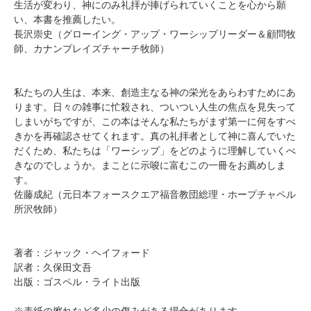
生活が変わり、神にのみ礼拝が捧げられていくことを心から願
い、本書を推薦したい。
長沢崇史（グローイング・アップ・ワーシップリーダー＆顧問牧
師、カナンプレイズチャーチ牧師）
私たちの人生は、本来、創造主なる神の栄光をあらわすためにあ
ります。日々の雑事に忙殺され、ついつい人生の焦点を見失って
しまいがちですが、この本はそんな私たちがまず第一に何をすべ
きかを再確認させてくれます。真の礼拝者として神に喜んでいた
だくため、私たちは「ワーシップ」をどのように理解していくべ
きなのでしょうか。まことに示唆に富むこの一冊をお薦めしま
す。
佐藤成紀（元日本フォースクエア福音教団総理・ホープチャペル
所沢牧師）
著者：ジャック・ヘイフォード
訳者：久保田文吾
出版：ゴスペル・ライト出版