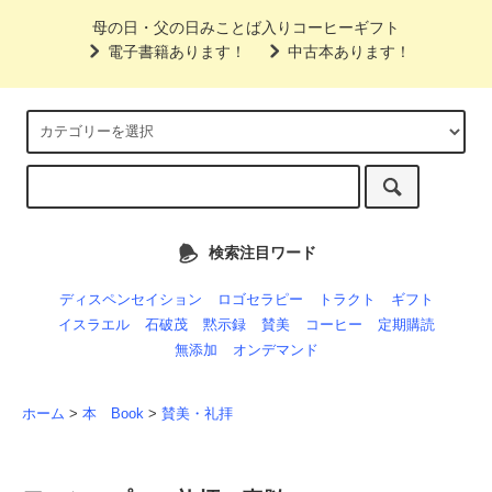
母の日・父の日みことば入りコーヒーギフト
電子書籍あります！
中古本あります！
検索注目ワード
ディスペンセイション
ロゴセラピー
トラクト
ギフト
イスラエル
石破茂
黙示録
賛美
コーヒー
定期購読
無添加
オンデマンド
ホーム
>
本 Book
>
賛美・礼拝