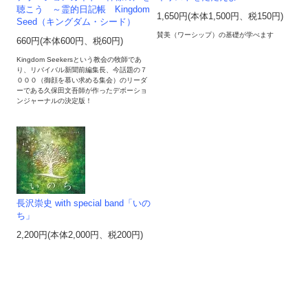
聴こう ～霊的日記帳 Kingdom
1,650円(本体1,500円、税150円)
Seed（キングダム・シード）
賛美（ワーシップ）の基礎が学べます
660円(本体600円、税60円)
Kingdom Seekersという教会の牧師であ
り、リバイバル新聞前編集長、今話題の７
０００（御顔を慕い求める集会）のリーダ
ーである久保田文吾師が作ったデボーショ
ンジャーナルの決定版！
長沢崇史 with special band「いの
ち」
2,200円(本体2,000円、税200円)