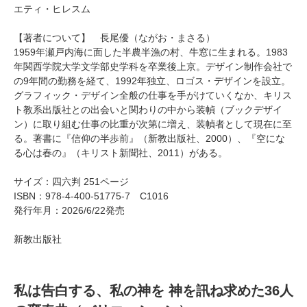
エティ・ヒレスム
【著者について】 長尾優（ながお・まさる）
1959年瀬戸内海に面した半農半漁の村、牛窓に生まれる。1983
年関西学院大学文学部史学科を卒業後上京。デザイン制作会社で
の9年間の勤務を経て、1992年独立、ロゴス・デザインを設立。
グラフィック・デザイン全般の仕事を手がけていくなか、キリス
ト教系出版社との出会いと関わりの中から装幀（ブックデザイ
ン）に取り組む仕事の比重が次第に増え、装幀者として現在に至
る。著書に『信仰の半歩前』（新教出版社、2000）、『空にな
る心は春の』（キリスト新聞社、2011）がある。
サイズ：四六判 251ページ
ISBN：978-4-400-51775-7 C1016
発行年月：2026/6/22発売
新教出版社
私は告白する、私の神を 神を訊ね求めた36人