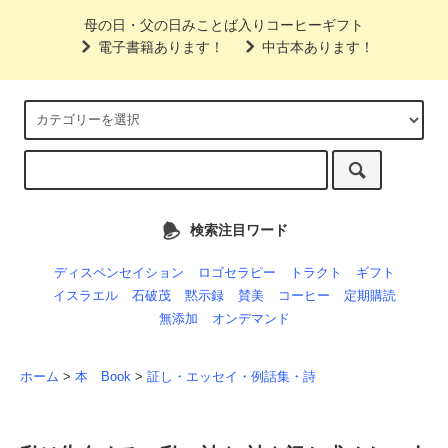
母の日・父の日みことば入りコーヒーギフト
電子書籍あります！
中古本あります！
検索注目ワード
ディスペンセイション
ロゴセラピー
トラクト
ギフト
イスラエル
石破茂
黙示録
賛美
コーヒー
定期購読
無添加
オンデマンド
ホーム
>
本 Book
>
証し・エッセイ・例話集・詩