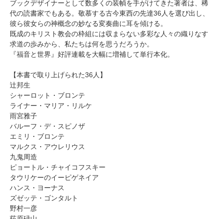
ブックデザイナーとして数多くの装幀を手がけてきた著者は、稀
代の読書家でもある。敬慕する古今東西の先達36人を選び出し、
彼ら彼女らの神概念の妙なる変奏曲に耳を傾ける。
既成のキリスト教会の枠組には収まらない多彩な人々の織りなす
求道の歩みから、私たちは何を思うだろうか。
『福音と世界』好評連載を大幅に増補して単行本化。
【本書で取り上げられた36人】
辻邦生
シャーロット・ブロンテ
ライナー・マリア・リルケ
雨宮雅子
バルーフ・デ・スピノザ
エミリ・ブロンテ
マルクス・アウレリウス
九鬼周造
ピョートル・チャイコフスキー
タウリケーのイーピゲネイア
ハンス・ヨーナス
ズゼッテ・ゴンタルト
野村一彦
荻原碌山