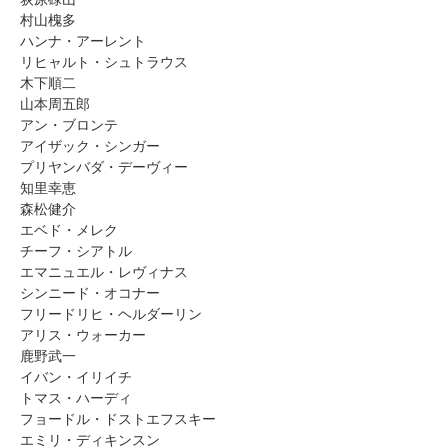
村山槐多
ハンナ・アーレント
リヒャルト・シュトラウス
木下順二
山本周五郎
アン・ブロンテ
アイザック・シンガー
プリヤンバダ・デーヴィー
知里幸恵
森松健介
エベド・メレク
チーフ・シアトル
エマニュエル・レヴィナス
シンニード・オコナー
フリードリヒ・ヘルダーリン
アリス・ウォーカー
鹿野武一
イバン・イリイチ
トマス・ハーディ
フョードル・ドストエフスキー
エミリ・ディキンスン