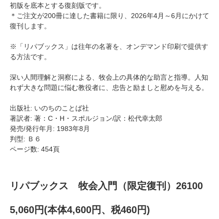
初版を底本とする復刻版です。
＊ご注文が200冊に達した書籍に限り、2026年4月～6月にかけて
復刊します。
※「リパブックス」は往年の名著を、オンデマンド印刷で提供す
る方法です。
深い人間理解と洞察による、牧会上の具体的な助言と指導。人知
れず大きな問題に悩む教役者に、忠告と励ましと慰めを与える。
出版社: いのちのことば社
著訳者: 著：C・H・スポルジョン/訳：松代幸太郎
発売/発行年月: 1983年8月
判型: Ｂ６
ページ数: 454頁
リパブックス 牧会入門（限定復刊）26100
5,060円(本体4,600円、税460円)