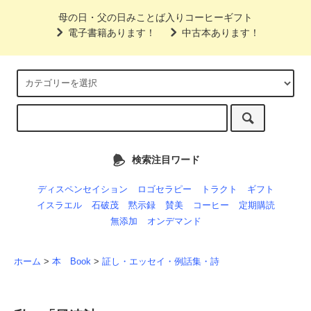
母の日・父の日みことば入りコーヒーギフト
電子書籍あります！
中古本あります！
検索注目ワード
ディスペンセイション
ロゴセラピー
トラクト
ギフト
イスラエル
石破茂
黙示録
賛美
コーヒー
定期購読
無添加
オンデマンド
ホーム
>
本 Book
>
証し・エッセイ・例話集・詩