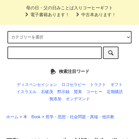
母の日・父の日みことば入りコーヒーギフト
電子書籍あります！
中古本あります！
検索注目ワード
ディスペンセイション
ロゴセラピー
トラクト
ギフト
イスラエル
石破茂
黙示録
賛美
コーヒー
定期購読
無添加
オンデマンド
ホーム
>
本 Book
>
哲学・思想・社会問題・異端・他宗教