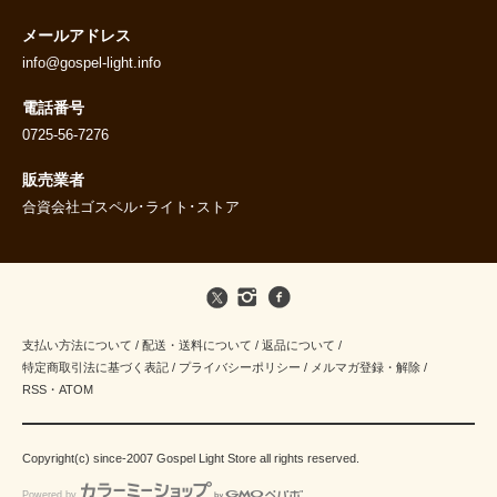
メールアドレス
info@gospel-light.info
電話番号
0725-56-7276
販売業者
合資会社ゴスペル･ライト･ストア
支払い方法について
/
配送・送料について
/
返品について
/
特定商取引法に基づく表記
/
プライバシーポリシー
/
メルマガ登録・解除
/
RSS
・
ATOM
Copyright(c) since-2007 Gospel Light Store all rights reserved.
Powered by