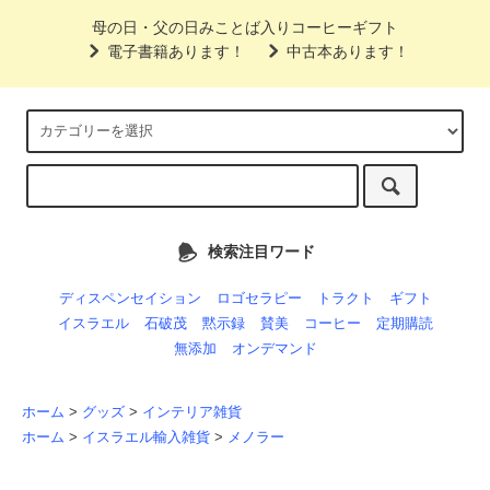
母の日・父の日みことば入りコーヒーギフト
電子書籍あります！
中古本あります！
検索注目ワード
ディスペンセイション
ロゴセラピー
トラクト
ギフト
イスラエル
石破茂
黙示録
賛美
コーヒー
定期購読
無添加
オンデマンド
ホーム
>
グッズ
>
インテリア雑貨
ホーム
>
イスラエル輸入雑貨
>
メノラー