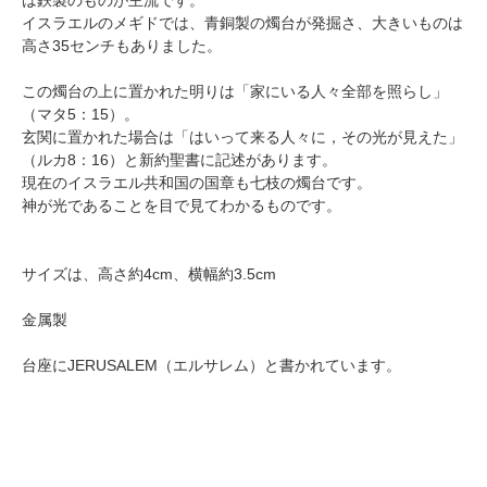
は鉄製のものが主流です。
イスラエルのメギドでは、青銅製の燭台が発掘さ、大きいものは
高さ35センチもありました。
この燭台の上に置かれた明りは「家にいる人々全部を照らし」
（マタ5：15）。
玄関に置かれた場合は「はいって来る人々に，その光が見えた」
（ルカ8：16）と新約聖書に記述があります。
現在のイスラエル共和国の国章も七枝の燭台です。
神が光であることを目で見てわかるものです。
サイズは、高さ約4cm、横幅約3.5cm
金属製
台座にJERUSALEM（エルサレム）と書かれています。