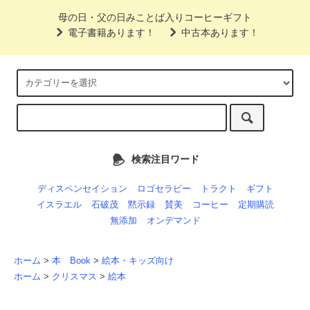
母の日・父の日みことば入りコーヒーギフト
電子書籍あります！
中古本あります！
検索注目ワード
ディスペンセイション
ロゴセラピー
トラクト
ギフト
イスラエル
石破茂
黙示録
賛美
コーヒー
定期購読
無添加
オンデマンド
ホーム
>
本 Book
>
絵本・キッズ向け
ホーム
>
クリスマス
>
絵本