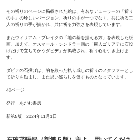
その祈りのページに掲載された絵は、有名なデューラーの「祈り
の手」の珍しいバージョン。祈りの手が一つでなく、共に祈る二
人の祈りの手が描かれ、共に祈る力強さを表現しています。
またウィリアム・ブレイクの「地の基を据える方」を表現した版
画。加えて、オスマール・シンドラー画の「巨人ゴリアテに石投
げだけで立ち向かうダビデ」が掲載され、祈り心を引き上げま
す。
ダビデの石投げは、的を絞った執り成しの祈りのメタファーとし
て祈りを励まし、また思い巡らしを促すものとなっています。
40ページ
発行 あだむ書房
新第5版 2024年11月1日
石破茂語録（新第５版）主よ、用いてくださ