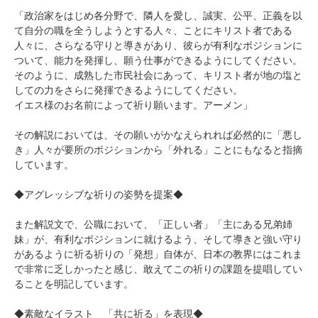
「政治家をはじめ各分野で、隣人を愛し、誠実、公平、正義を以
て自分の職を全うしようとする人々、ことにキリスト者である
人々に、さらなる守りと導きがあり、彼らが有利なポジションに
ついて、能力を発揮し、願う仕事ができるようにしてください。
そのように、成熟した市民社会にあって、キリスト者が地の塩と
しての力をさらに発揮できるようにしてください。
イエス様のお名前によって祈り願います。アーメン」
その解説においては、その願いがかなえられれば必然的に「悪し
き」人々が要所のポジションから「外れる」ことにもなると指摘
しています。
◆アグレッシブな祈りの姿勢を提案◆
また解説文で、公職において、「正しい者」「主にある兄弟姉
妹」が、有利なポジションに就けるよう、そして導きと強い守り
があるように祈る祈りの「発想」自体が、日本の教界にはこれま
で非常に乏しかったと感じ、敢えてこの祈りの課題を提唱してい
ることを明記しています。
◆素敵なイラスト 「共に祈る」を表現◆