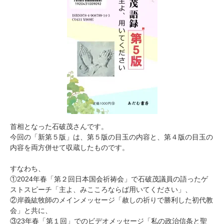
首相となった石破茂さんです。
今回の「新第５版」は、第５版の目玉の内容と、第４版の目玉の
内容を両方併せて収蔵したものです。
すなわち、
①2024年春「第２回日本国会祈祷会」で石破茂議員の語ったゲ
ストスピーチ「主よ、みこころならば用いてください」、
②岸義紘牧師のメインメッセージ「赦しの祈りで勝利した初代教
会」と共に、
③23年春「第１回」でのビデオメッセージ「私の政治信条と聖