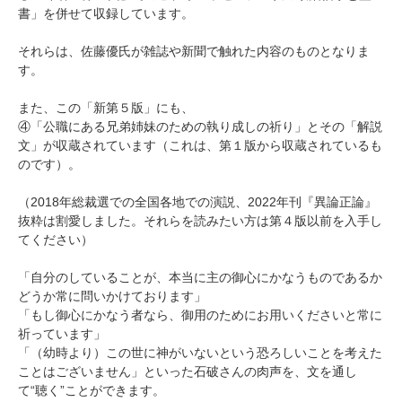
書」を併せて収録しています。
それらは、佐藤優氏が雑誌や新聞で触れた内容のものとなりま
す。
また、この「新第５版」にも、
④「公職にある兄弟姉妹のための執り成しの祈り」とその「解説
文」が収蔵されています（これは、第１版から収蔵されているも
のです）。
（2018年総裁選での全国各地での演説、2022年刊『異論正論』
抜粋は割愛しました。それらを読みたい方は第４版以前を入手し
てください）
「自分のしていることが、本当に主の御心にかなうものであるか
どうか常に問いかけております」
「もし御心にかなう者なら、御用のためにお用いくださいと常に
祈っています」
「（幼時より）この世に神がいないという恐ろしいことを考えた
ことはございません」といった石破さんの肉声を、文を通し
て“聴く”ことができます。