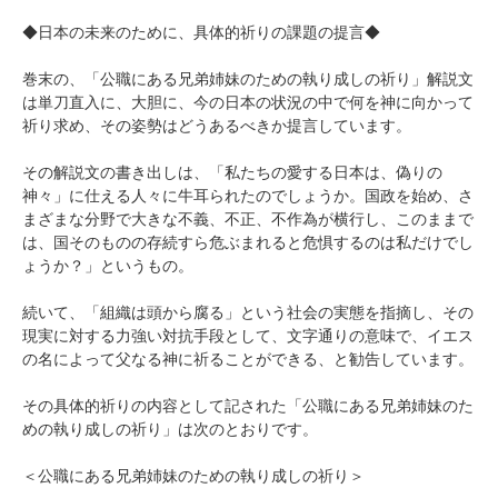
◆日本の未来のために、具体的祈りの課題の提言◆
巻末の、「公職にある兄弟姉妹のための執り成しの祈り」解説文
は単刀直入に、大胆に、今の日本の状況の中で何を神に向かって
祈り求め、その姿勢はどうあるべきか提言しています。
その解説文の書き出しは、「私たちの愛する日本は、偽りの
神々」に仕える人々に牛耳られたのでしょうか。国政を始め、さ
まざまな分野で大きな不義、不正、不作為が横行し、このままで
は、国そのものの存続すら危ぶまれると危惧するのは私だけでし
ょうか？」というもの。
続いて、「組織は頭から腐る」という社会の実態を指摘し、その
現実に対する力強い対抗手段として、文字通りの意味で、イエス
の名によって父なる神に祈ることができる、と勧告しています。
その具体的祈りの内容として記された「公職にある兄弟姉妹のた
めの執り成しの祈り」は次のとおりです。
＜公職にある兄弟姉妹のための執り成しの祈り＞