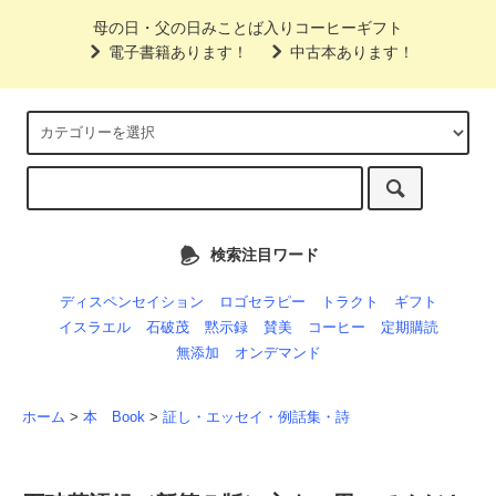
母の日・父の日みことば入りコーヒーギフト
電子書籍あります！
中古本あります！
検索注目ワード
ディスペンセイション
ロゴセラピー
トラクト
ギフト
イスラエル
石破茂
黙示録
賛美
コーヒー
定期購読
無添加
オンデマンド
ホーム
>
本 Book
>
証し・エッセイ・例話集・詩